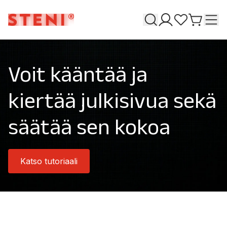
Haku
T
Omat sivuni
Suosikkeja
Siirry o
Voit kääntää ja
kiertää julkisivua sekä
säätää sen kokoa
Katso tutoriaali