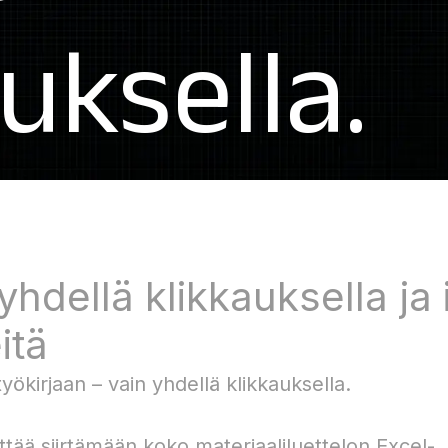
uksella.
yhdellä klikkauksella ja
itä
yökirjaan – vain yhdellä klikkauksella.
ittää siirtämään koko materiaaliluettelon Excel-