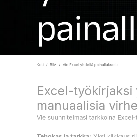
painall
Koti
/
BIM
/
Vie Excel yhdellä painalluksella.
Excel-työkirjaksi 
manuaalisia virhe
Vie suunnitelmasi tarkkoina Excel-t
Tehokas ja tarkka:
Yksi klikkaus ri