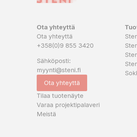
Ota yhteyttä
Tuo
Ota yhteyttä
Sten
+358(0)9 855 3420
Sten
Sten
Sähköposti:
Sten
myynti@steni.fi
Sokk
Ota yhteyttä
Tilaa tuotenäyte
Varaa projektipalaveri
Meistä