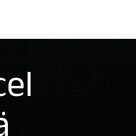
cel
ä