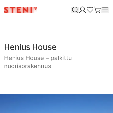
Haku
T
Omat sivuni
Suosikkeja
Siirry o
Henius House
Henius House – palkittu
nuorisorakennus