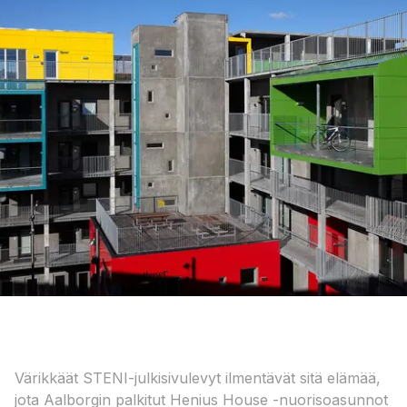
Värikkäät STENI-julkisivulevyt ilmentävät sitä elämää,
jota Aalborgin palkitut Henius House -nuorisoasunnot