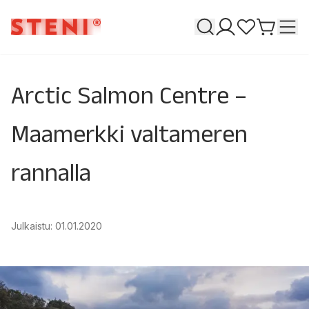
Haku
T
Omat sivuni
Suosikkeja
Siirry o
Arctic Salmon Centre –
Maamerkki valtameren
rannalla
Julkaistu
:
01.01.2020