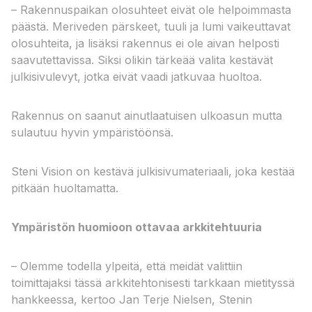
– Rakennuspaikan olosuhteet eivät ole helpoimmasta
päästä. Meriveden pärskeet, tuuli ja lumi vaikeuttavat
olosuhteita, ja lisäksi rakennus ei ole aivan helposti
saavutettavissa. Siksi olikin tärkeää valita kestävät
julkisivulevyt, jotka eivät vaadi jatkuvaa huoltoa.
Rakennus on saanut ainutlaatuisen ulkoasun mutta
sulautuu hyvin ympäristöönsä.
Steni Vision on kestävä julkisivumateriaali, joka kestää
pitkään huoltamatta.
Ympäristön huomioon ottavaa arkkitehtuuria
– Olemme todella ylpeitä, että meidät valittiin
toimittajaksi tässä arkkitehtonisesti tarkkaan mietityssä
hankkeessa, kertoo Jan Terje Nielsen, Stenin