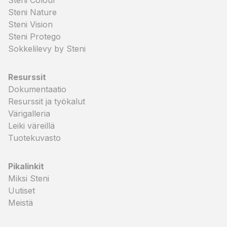
Steni Colour
Steni Nature
Steni Vision
Steni Protego
Sokkelilevy by Steni
Resurssit
Dokumentaatio
Resurssit ja työkalut
Värigalleria
Leiki väreillä
Tuotekuvasto
Pikalinkit
Miksi Steni
Uutiset
Meistä