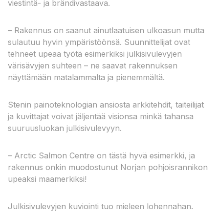
viestintä- ja brändivastaava.
– Rakennus on saanut ainutlaatuisen ulkoasun mutta
sulautuu hyvin ympäristöönsä. Suunnittelijat ovat
tehneet upeaa työtä esimerkiksi julkisivulevyjen
värisävyjen suhteen – ne saavat rakennuksen
näyttämään matalammalta ja pienemmältä.
Stenin painoteknologian ansiosta arkkitehdit, taiteilijat
ja kuvittajat voivat jäljentää visionsa minkä tahansa
suuruusluokan julkisivulevyyn.
– Arctic Salmon Centre on tästä hyvä esimerkki, ja
rakennus onkin muodostunut Norjan pohjoisrannikon
upeaksi maamerkiksi!
Julkisivulevyjen kuviointi tuo mieleen lohennahan.