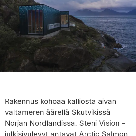
Rakennus kohoaa kalliosta aivan
valtameren äärellä Skutvikissä
Norjan Nordlandissa. Steni Vision -
julkisivulevyt antavat Arctic Salmon