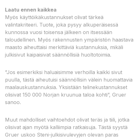
Laatu ennen kaikkea
Myös käyttöikäkustannukset olivat tärkeä
valintakriteeri. Tuote, joka pysyy alkuperäisessä
kunnossa vuosi toisensa jälkeen on itsessään
taloudellinen. Myös rakennusten ympäristön haastava
maasto aiheuttaisi merkittäviä kustannuksia, mikäli
julkisivut kaipaisivat säännöllisiä huoltotoimia.
”Jos esimerkiksi haluaisimme verhoilla kaikki sivut
puulla, tästä aiheutuisi säännöllisin välein huomattavia
maalauskustannuksia. Yksistään telinekustannukset
olisivat 150 000 Norjan kruunua taloa kohti”, Gruer
sanoo.
Muut mahdolliset vaihtoehdot olivat teräs ja tiili, jotka
olisivat ajan myötä kalliimpia ratkaisuja. Tästä syystä
Gruer uskoo Steni-julkisivulevyjen olevan paras