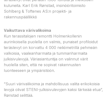
kuluneita.​ Karl Erik Rønstad, insinööritoimisto
Sohlberg & Toftenes AS:n projekti- ja
rakennuspäällikkö​
Vaikuttava värivalikoima
Kun terassitalojen remontti Holmenkollenin
aurinkoisella puolella on valmis, punaiset profiloidut
teräslevyt on korvattu 4 000 neliömetrillä pehmeän
valkoisia, vaaleanharmaita ja tummanharmaita
julkisivulevyjä. Väriasiantuntija on valinnut värit
huolella siten, että ne sopivat rakennusten
luonteeseen ja ympäristöön.
”Suuri värivalikoima ja mahdollisuus valita erikokoisia
levyjä olivat STENI-julkisivulevyjen kaksi tärkeää etua”,
Rønstad selittää.