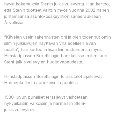
hyviä kokemuksia Stenin julkisivulevyistä. Hän kertoo,
että Stenin tuotteet valittiin myös vuonna 2002 hänen
johtamaansa asunto-osakeyhtiön saneeraukseen
Årvollissa.
”Kävelen usein rakennusten ohi ja olen todennut omin
silmin julkisivujen näyttävän yhä edelleen aivan
uusilta”, hän kertoo ja lisää kiinnostuneensa myös
Himstadplassen Borettslagin hankkeessa eniten juuri
Steni-julkisivulevyjen
huoltovapaudesta.
Himstadplassen Borettslagin terassitalot sijaitsevat
Holmenkollenin aurinkoisella puolella.
1980-luvun punaiset teräslevyt vaihdetaan
nykyaikaisiin valkoisiin ja harmaisiin Steni-
julkisivulevyihin.