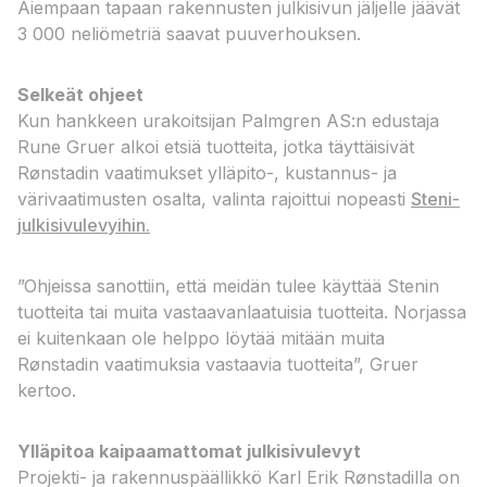
Aiempaan tapaan rakennusten julkisivun jäljelle jäävät
3 000 neliömetriä saavat puuverhouksen.
Selkeät ohjeet
Kun hankkeen urakoitsijan Palmgren AS:n edustaja
Rune Gruer alkoi etsiä tuotteita, jotka täyttäisivät
Rønstadin vaatimukset ylläpito-, kustannus- ja
värivaatimusten osalta, valinta rajoittui nopeasti
Steni-
julkisivulevyihin.
”Ohjeissa sanottiin, että meidän tulee käyttää Stenin
tuotteita tai muita vastaavanlaatuisia tuotteita. Norjassa
ei kuitenkaan ole helppo löytää mitään muita
Rønstadin vaatimuksia vastaavia tuotteita”, Gruer
kertoo.
Ylläpitoa kaipaamattomat julkisivulevyt
Projekti- ja rakennuspäällikkö Karl Erik Rønstadilla on