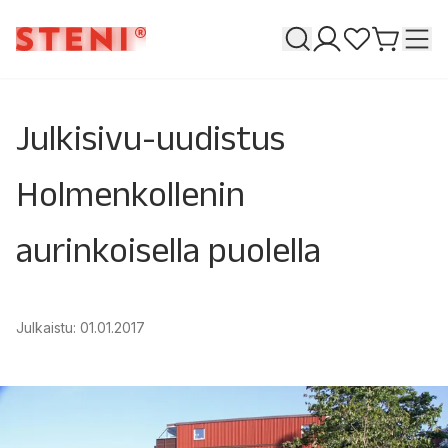
Haku
T
Omat sivuni
Suosikkeja
Siirry o
Julkisivu-uudistus
Holmenkollenin
aurinkoisella puolella
Julkaistu
:
01.01.2017