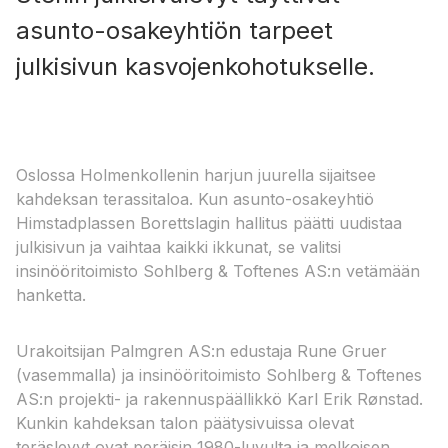
asunto-osakeyhtiön tarpeet
julkisivun kasvojenkohotukselle.
Oslossa Holmenkollenin harjun juurella sijaitsee
kahdeksan terassitaloa. Kun asunto-osakeyhtiö
Himstadplassen Borettslagin hallitus päätti uudistaa
julkisivun ja vaihtaa kaikki ikkunat, se valitsi
insinööritoimisto Sohlberg & Toftenes AS:n vetämään
hanketta.
Urakoitsijan Palmgren AS:n edustaja Rune Gruer
(vasemmalla) ja insinööritoimisto Sohlberg & Toftenes
AS:n projekti- ja rakennuspäällikkö Karl Erik Rønstad.
Kunkin kahdeksan talon päätysivuissa olevat
teräslevyt ovat peräisin 1980-luvulta ja melkoisen