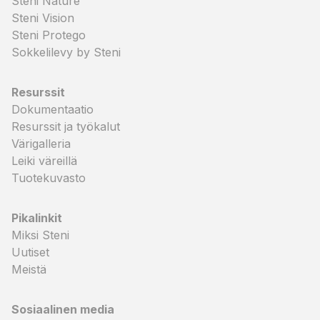
Steni Nature
Steni Vision
Steni Protego
Sokkelilevy by Steni
Resurssit
Dokumentaatio
Resurssit ja työkalut
Värigalleria
Leiki väreillä
Tuotekuvasto
Pikalinkit
Miksi Steni
Uutiset
Meistä
Sosiaalinen media