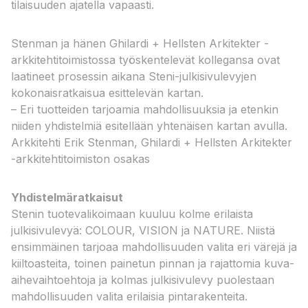
tilaisuuden ajatella vapaasti.
Stenman ja hänen Ghilardi + Hellsten Arkitekter -
arkkitehtitoimistossa työskentelevät kollegansa ovat
laatineet prosessin aikana Steni-julkisivulevyjen
kokonaisratkaisua esittelevän kartan.
– Eri tuotteiden tarjoamia mahdollisuuksia ja etenkin
niiden yhdistelmiä esitellään yhtenäisen kartan avulla.​
Arkkitehti Erik Stenman, Ghilardi + Hellsten Arkitekter
-arkkitehtitoimiston osakas​
Yhdistelmäratkaisut
Stenin tuotevalikoimaan kuuluu kolme erilaista
julkisivulevyä: COLOUR, VISION ja NATURE. Niistä
ensimmäinen tarjoaa mahdollisuuden valita eri värejä ja
kiiltoasteita, toinen painetun pinnan ja rajattomia kuva-
aihevaihtoehtoja ja kolmas julkisivulevy puolestaan
mahdollisuuden valita erilaisia pintarakenteita.