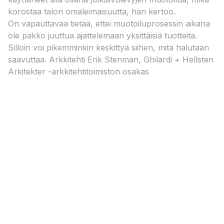
korostaa talon omaleimaisuutta, hän kertoo.
On vapauttavaa tietää, ettei muotoiluprosessin aikana
ole pakko juuttua ajattelemaan yksittäisiä tuotteita.
Silloin voi pikemminkin keskittyä siihen, mitä halutaan
saavuttaa.​ Arkkitehti Erik Stenman, Ghilardi + Hellsten
Arkitekter -arkkitehtitoimiston osakas​