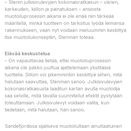
– Stenin julkisivulevyjen kokonaisratkaisun – värien,
karkeuden, kiillon ja painatuksen – ansiosta
muotoiluprosessin aikana ei ole enää niin tärkeää
määritellä, minkä tuotteen on tarkoitus lyödä leimansa
rakennukseen, vaan nyt voidaan mieluummin keskittyä
itse muotoilukonseptiin, Stenman toteaa.
Elävää keskustelua
– On vapauttavaa tietää, ettei muotoiluprosessin
aikana ole pakko juuttua ajattelemaan yksittäisiä
tuotteita. Silloin voi pikemminkin keskittyä siihen, mitä
halutaan saavuttaa, Stenman sanoo. Julkisivulevyjen
kokonaisratkaisusta laaditun kartan avulla muotoilija
saa selville, millä tavalla suunnitellut efektit pystytään
toteuttamaan. Julkisivulevyt voidaan valita, kun
tiedetään, mitä halutaan, hän sanoo.
Sandefjordissa sijaitseva muotoilultaan ainutlaatuinen