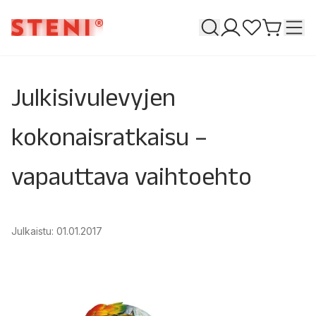
Haku
T
Omat sivuni
Suosikkeja
Siirry o
Julkisivulevyjen
kokonaisratkaisu –
vapauttava vaihtoehto
Julkaistu
:
01.01.2017