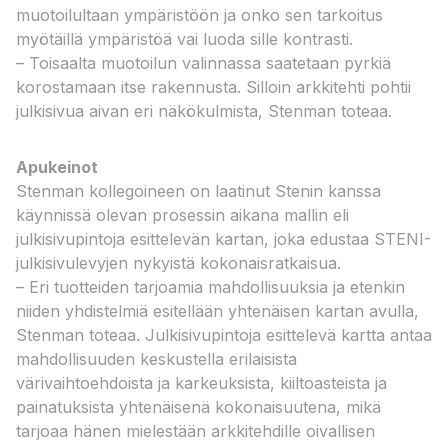
muotoilultaan ympäristöön ja onko sen tarkoitus
myötäillä ympäristöä vai luoda sille kontrasti.
– Toisaalta muotoilun valinnassa saatetaan pyrkiä
korostamaan itse rakennusta. Silloin arkkitehti pohtii
julkisivua aivan eri näkökulmista, Stenman toteaa.
Apukeinot
Stenman kollegoineen on laatinut Stenin kanssa
käynnissä olevan prosessin aikana mallin eli
julkisivupintoja esittelevän kartan, joka edustaa STENI-
julkisivulevyjen nykyistä kokonaisratkaisua.
– Eri tuotteiden tarjoamia mahdollisuuksia ja etenkin
niiden yhdistelmiä esitellään yhtenäisen kartan avulla,
Stenman toteaa. Julkisivupintoja esittelevä kartta antaa
mahdollisuuden keskustella erilaisista
värivaihtoehdoista ja karkeuksista, kiiltoasteista ja
painatuksista yhtenäisenä kokonaisuutena, mikä
tarjoaa hänen mielestään arkkitehdille oivallisen