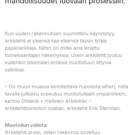
mahdollisuudet luovaan prosessiin.
Kun uuden rakennuksen suunnittelu käynnistyy,
arkkitehti ei yleensä saa eteensä täysin tyhjiä
paperiarkkeja. Niihin on miltei aina kirjattu
toimeksiantajan näkemyksiä. Usein arkkitehti joutuu
kuitenkin tekemään erilaisia muotoiluun liittyviä
valintoja.
– On muun muassa kiinnitettävä huomiota siihen, millä
tavalla julkisivu sopeutuu muotoilultaan ympäristöön,
kertoo Ghilardi + Hellsten Arkitekter -
arkkitehtitoimiston osakas, arkkitehti Erik Stenman.
Muotoilun valinta
Arkkitehti arvioi, miten rakennus soveltuu