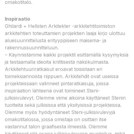
omakotitalo.
Inspiraatio
Ghilardi + Hellsten Arkitekter -arkkitehtitoimiston
arkkitehtien toteuttamien projektien laaja kirjo ulottuu
aluesuunnittelusta erityyppiseen maisema- ja
rakennussuunnitteluun.
– Käynnistämme kaikki projektit esittämällä kysymyksiä
ja testaamalla ideoita kriittisestä näkökulmasta.
Arkkitehtuuriratkaisut eroavat toisistaan eri
toimeksiannoista riippuen. Arkkitehdit ovat useissa
projekteissaan valinneet pintaratkaisuja, joissa
inspiraation lähteenä ovat toimineet Steni-
julkisivulevyt. Olemme viime aikoina käyttäneet Stenin
tuotteita sekä julkisissa että yksityisissä projekteissa.
Olemme myös hyödyntäneet Steni-julkisivulevyjä
omakotitalossa, jossa omistaja on osittain itse
vastannut talon graafisesta ilmeestä. Olemme
käyttäneet sitä osana julkisivulevyjen muotoilua, mikä