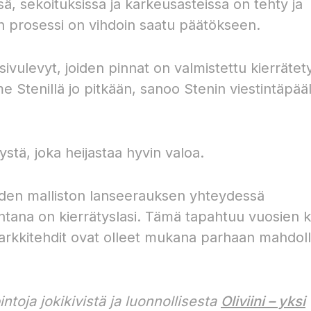
sä, sekoituksissa ja karkeusasteissa on tehty ja
inen prosessi on vihdoin saatu päätökseen.
ivulevyt, joiden pinnat on valmistettu kierrätety
e Stenillä jo pitkään, sanoo Stenin viestintäpääl
vystä, joka heijastaa hyvin valoa.
uden malliston lanseerauksen yhteydessä
pintana on kierrätyslasi. Tämä tapahtuu vuosien 
 arkkitehdit ovat olleet mukana parhaan mahdoll
ntoja jokikivistä ja luonnollisesta
Oliviini – yksi