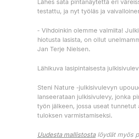
Lähes sata pintanäytettä eri väreis
testattu, ja nyt työläs ja vaivallo
- Vihdoinkin olemme valmiita! Julkis
hiotusta lasista, on ollut unelmamm
Jan Terje Nielsen.
Lähikuva lasipintaisesta julkisivule
Steni Nature -julkisivulevyn upou
lanseerataan julkisivulevy, jonka 
työn jälkeen, jossa useat tunnetut
tuloksen varmistamiseksi.
Uudesta mallistosta
löydät myös pi