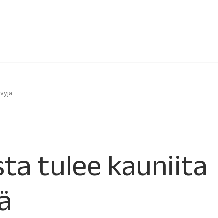
evyjä
sta tulee kauniita
jä