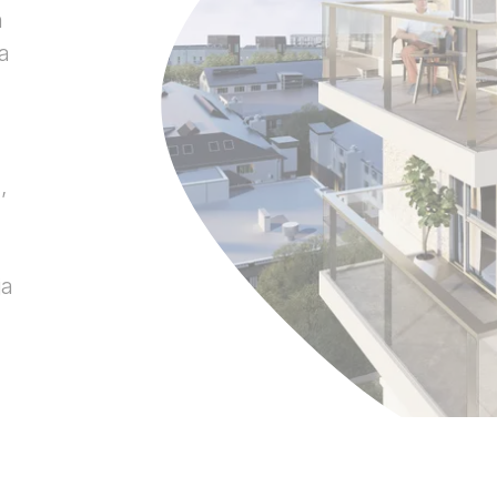
n
a
,
ja