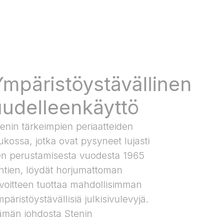
Ympäristöystävällinen
uudelleenkäyttö
enin tärkeimpien periaatteiden
ukossa, jotka ovat pysyneet lujasti
en perustamisesta vuodesta 1965
ähtien, löydät horjumattoman
avoitteen tuottaa mahdollisimman
päristöystävällisiä julkisivulevyjä.
ämän johdosta Stenin