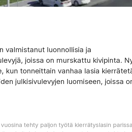
 valmistanut luonnollisia ja
ulevyjä, joissa on murskattu kivipinta. N
, kun tonneittain vanhaa lasia kierräte
den julkisivulevyjen luomiseen, joissa o
.
 vuosina tehty paljon työtä kierrätyslasin parissa