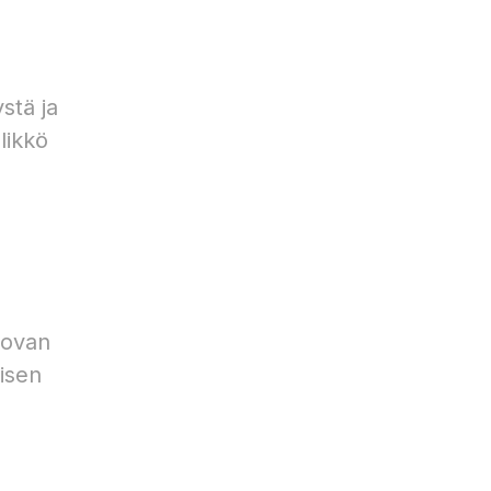
stä ja
likkö
kovan
isen