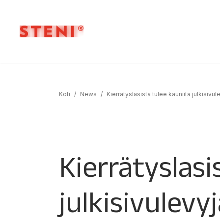
Koti
/
News
/
Kierrätyslasista tulee kauniita julkisivul
Kierrätyslasi
julkisivulevy