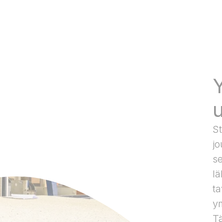
St
jo
s
l
t
ym
T