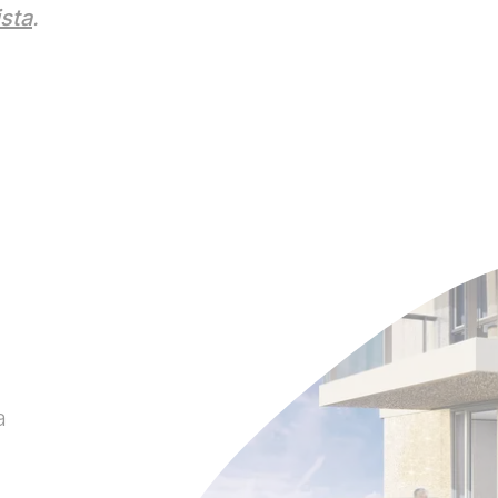
ista
.
a