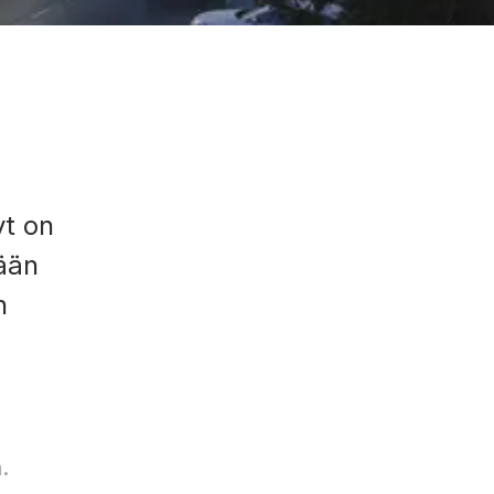
yt on
tään
n
.