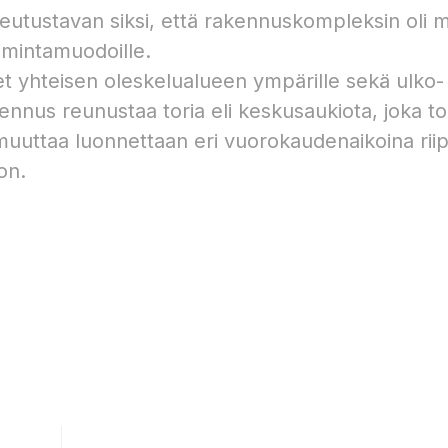
oteutustavan siksi, että rakennuskompleksin oli 
toimintamuodoille.
et yhteisen oleskelualueen ympärille sekä ulko-
kennus reunustaa toria eli keskusaukiota, joka to
muuttaa luonnettaan eri vuorokaudenaikoina ri
on.