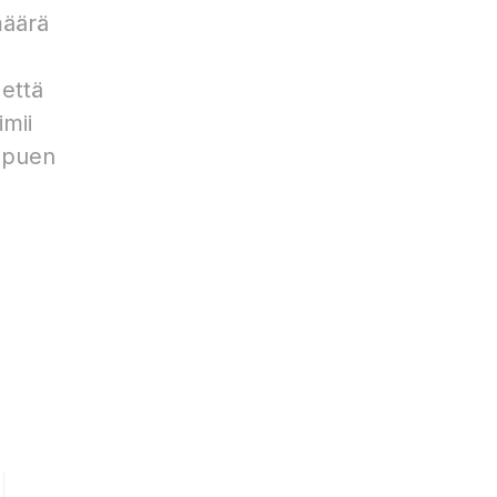
määrä
 että
imii
ippuen