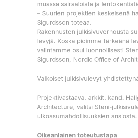
muassa sairaaloista ja lentokentistä
– Suurien projektien keskeisenä h
Sigurdsson toteaa.
Rakennusten julkisivuverhousta s
levyjä. Koska pidimme tärkeänä lev
valintamme osui luonnollisesti Steni
Sigurdsson, Nordic Office of Archit
Valkoiset julkisivulevyt yhdistett
Projektivastaava, arkkit. kand. Hal
Architecture, valitsi Steni-julkisi
ulkoasumahdollisuuksien ansiosta.
Oikeanlainen toteutustapa