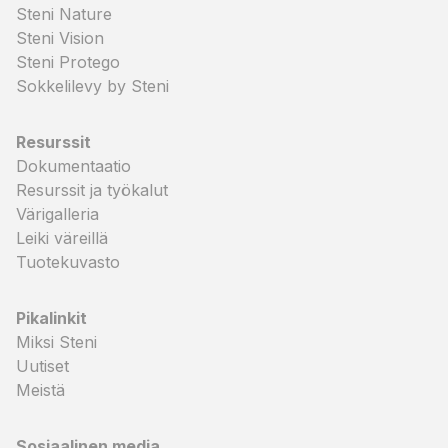
Steni Nature
Steni Vision
Steni Protego
Sokkelilevy by Steni
Resurssit
Dokumentaatio
Resurssit ja työkalut
Värigalleria
Leiki väreillä
Tuotekuvasto
Pikalinkit
Miksi Steni
Uutiset
Meistä
Sosiaalinen media