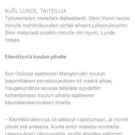
NJÅL LUNDE, TAITEILIJA
Työskentelen mielelläni digitaalisesti. Steni Vision tarjosi
minulle mahdollisuuden siirtää aiheeni julkisivulevyihin.
Siksi materiaali sopiikin minulle niin hyvin, Lunde
toteaa.​ ​
Elävöitystä koulun pihalle
Kun Oslossa sijaitsevan Manglerudin koulun
laajamittaisen peruskorjauksen oli määrä alkaa,
Haugesundissa asuvaa taiteilijaa pyydettiin
kohentamaan koulun pihalla sijaitsevan
käymälärakennuksen ilmettä.
– Käymälärakennus oli päässyt rapistumaan, ja monet
pitivät sitä ankeana. Kunta antoi ohjeeksi koristella
rakennuksen ulkopuolelta, mutta aiheiden valinnan