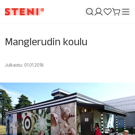
Haku
T
Omat sivuni
Suosikkeja
Siirry o
Manglerudin koulu
Julkaistu
:
01.01.2018