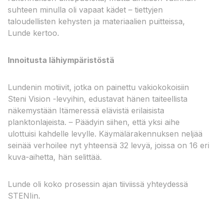
suhteen minulla oli vapaat kädet – tiettyjen
taloudellisten kehysten ja materiaalien puitteissa,
Lunde kertoo.
Innoitusta lähiympäristöstä
Lundenin motiivit, jotka on painettu vakiokokoisiin
Steni Vision -levyihin, edustavat hänen taiteellista
näkemystään Itämeressä elävistä erilaisista
planktonlajeista. – Päädyin siihen, että yksi aihe
ulottuisi kahdelle levylle. Käymälärakennuksen neljää
seinää verhoilee nyt yhteensä 32 levyä, joissa on 16 eri
kuva-aihetta, hän selittää.
Lunde oli koko prosessin ajan tiiviissä yhteydessä
STENIin.