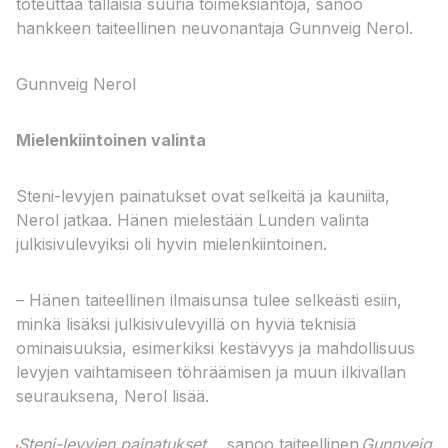
toteuttaa tällaisia suuria toimeksiantoja, sanoo
hankkeen taiteellinen neuvonantaja Gunnveig Nerol.
Gunnveig Nerol
Mielenkiintoinen valinta
Steni-levyjen painatukset ovat selkeitä ja kauniita,
Nerol jatkaa. Hänen mielestään Lunden valinta
julkisivulevyiksi oli hyvin mielenkiintoinen.
– Hänen taiteellinen ilmaisunsa tulee selkeästi esiin,
minkä lisäksi julkisivulevyillä on hyviä teknisiä
ominaisuuksia, esimerkiksi kestävyys ja mahdollisuus
levyjen vaihtamiseen töhräämisen ja muun ilkivallan
seurauksena, Nerol lisää.
Steni-levyjen painatukset
sanoo taiteellinen
Gunnveig