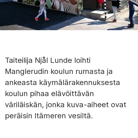
Taiteilija Njål Lunde loihti
Manglerudin koulun rumasta ja
ankeasta käymälärakennuksesta
koulun pihaa elävöittävän
väriläiskän, jonka kuva-aiheet ovat
peräisin Itämeren vesiltä.