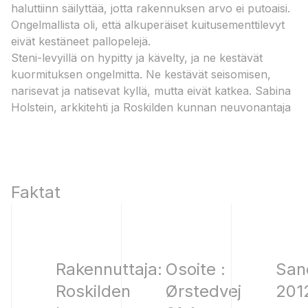
haluttiinn säilyttää, jotta rakennuksen arvo ei putoaisi.
Ongelmallista oli, että alkuperäiset kuitusementtilevyt
eivät kestäneet pallopelejä.
Steni-levyillä on hypitty ja kävelty, ja ne kestävät
kuormituksen ongelmitta. Ne kestävät seisomisen,
narisevat ja natisevat kyllä, mutta eivät katkea.​ Sabina
Holstein, arkkitehti ja Roskilden kunnan neuvonantaja​
Faktat
Rakennuttaja:
Osoite :
San
Roskilden
Ørstedvej
201