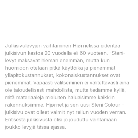
Julkisivulevyjen vaihtaminen Hjørnetissä pidentää
julkisivun kestoa 20 vuodella eli 60 vuoteen. -Steni-
levyt maksavat hieman enemmän, mutta kun
huomioon otetaan pitkä käyttöikä ja pienemmät
ylläpitokustannukset, kokonaiskustannukset ovat
pienemmät. Vapaasti valitseminen ei valitettavasti aina
ole taloudellisesti mahdollista, mutta tiedämme kyllä,
mitä materiaaleja mieluiten haluaisimme kaikkiin
rakennuksiimme. Hjørnet ja sen uusi Steni Colour -
julkisivu ovat olleet valmiit nyt reilun vuoden verran.
Entisestä julkisivusta olisi jo jouduttu vaihtamaan
joukko levyjä tässä ajassa.