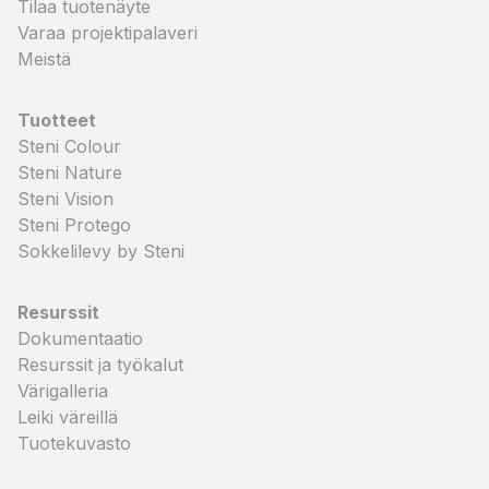
Tilaa tuotenäyte
Varaa projektipalaveri
Meistä
Tuotteet
Steni Colour
Steni Nature
Steni Vision
Steni Protego
Sokkelilevy by Steni
Resurssit
Dokumentaatio
Resurssit ja työkalut
Värigalleria
Leiki väreillä
Tuotekuvasto