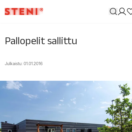
Haku
Omat
Pallopelit sallittu
Julkaistu
:
01.01.2016