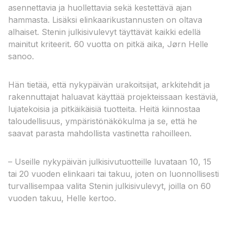
asennettavia ja huollettavia sekä kestettävä ajan
hammasta. Lisäksi elinkaarikustannusten on oltava
alhaiset. Stenin julkisivulevyt täyttävät kaikki edellä
mainitut kriteerit. 60 vuotta on pitkä aika, Jørn Helle
sanoo.
Hän tietää, että nykypäivän urakoitsijat, arkkitehdit ja
rakennuttajat haluavat käyttää projekteissaan kestäviä,
lujatekoisia ja pitkäikäisiä tuotteita. Heitä kiinnostaa
taloudellisuus, ympäristönäkökulma ja se, että he
saavat parasta mahdollista vastinetta rahoilleen.
– Useille nykypäivän julkisivutuotteille luvataan 10, 15
tai 20 vuoden elinkaari tai takuu, joten on luonnollisesti
turvallisempaa valita Stenin julkisivulevyt, joilla on 60
vuoden takuu, Helle kertoo.