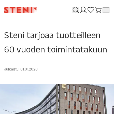
Haku
T
Omat sivuni
Suosikkeja
Siirry o
Steni tarjoaa tuotteilleen
60 vuoden toimintatakuun
Julkaistu
:
01.01.2020