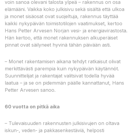
voin sanoa olevani talosta ylpeä – rakennus on osa
elämääni. Vaikka koko julkisivu sekä sisältä että ulkoa
ja monet sisäosat ovat suojeltuja, rakennus täyttää
kaikki nykypäivän toimistotilojen vaatimukset, kertoo
Hans Petter Arvesen Norjan vesi- ja energiavirastosta.
Hän kertoo, että monet rakennuksen alkuperäiset
pinnat ovat säilyneet hyvinä tähän päivään asti.
– Monet rakentamisen aikana tehdyt ratkaisut olivat
merkittävästi parempia kuin nykypäivän käytännöt.
Suunnittelijat ja rakentajat valitsivat todella hyvää
laatua – ja se on pidemmän päälle kannattanut, Hans
Petter Arvesen sanoo.
60 vuotta on pitkä aika
– Tulevaisuuden rakennusten julkisivujen on oltava
iskun-, veden- ja pakkasenkestäviä, helposti