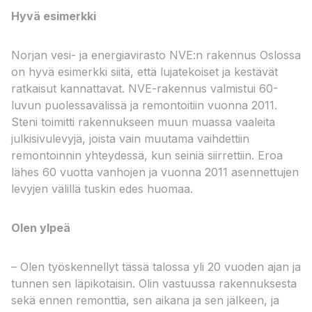
Hyvä esimerkki
Norjan vesi- ja energiavirasto NVE:n rakennus Oslossa
on hyvä esimerkki siitä, että lujatekoiset ja kestävät
ratkaisut kannattavat. NVE-rakennus valmistui 60-
luvun puolessavälissä ja remontoitiin vuonna 2011.
Steni toimitti rakennukseen muun muassa vaaleita
julkisivulevyjä, joista vain muutama vaihdettiin
remontoinnin yhteydessä, kun seiniä siirrettiin. Eroa
lähes 60 vuotta vanhojen ja vuonna 2011 asennettujen
levyjen välillä tuskin edes huomaa.
Olen ylpeä
– Olen työskennellyt tässä talossa yli 20 vuoden ajan ja
tunnen sen läpikotaisin. Olin vastuussa rakennuksesta
sekä ennen remonttia, sen aikana ja sen jälkeen, ja