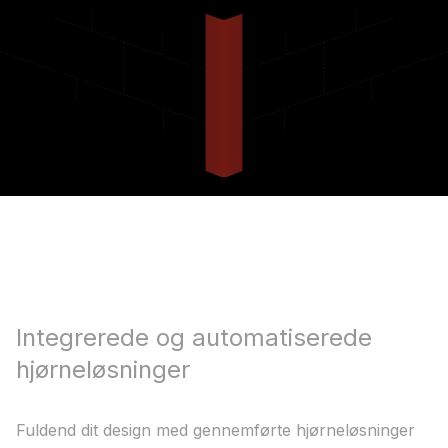
Integrerede og automatiserede
hjørneløsninger
Fuldend dit design med gennemførte hjørneløsninger