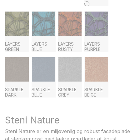
LAYERS
LAYERS
LAYERS
LAYERS
GREEN
BLUE
RUSTY
PURPLE
SPARKLE
SPARKLE
SPARKLE
SPARKLE
DARK
BLUE
GREY
BEIGE
Steni Nature
Steni Nature er en miljøvenlig og robust facadeplade
af stenkomposit med lækre overflader af knust