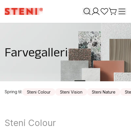
Søge
T
Mine sider
Favoritter
Gå til k
Farvegalleri
Spring til
:
Steni Colour
Steni Vision
Steni Nature
Ste
Steni Colour