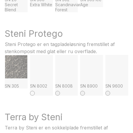
Secret
Extra White
Scandinavian
Age
Blend
Forest
Steni Protego
Steni Protego er en tagpladeløsning fremstillet af
stenkomposit med glat eller ru overflade.
SN 305
SN 8002
SN 8008
SN 8900
SN 9600
Terra by Steni
Terra by Steni er en sokkelplade fremstillet af