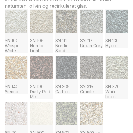
natursten, olivin og recirkuleret glas.
SN 100
SN 106
SN 111
SN 117
SN 130
Whisper
Nordic
Nordic
Urban Grey
Hydro
White
Light
Sand
SN 140
SN 190
SN 305
SN 315
SN 320
Sienna
Dusty Red
Carbon
Granite
White
Mix
Linen
SN 20
SN 500
SN 502
SN 503 Ice