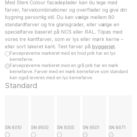
Med Steni Colour facadeplader kan du lege med
farver, farvekombinationer og overflader og give din
bygning personlig stil. Du kan vælge mellem 80
standardfarver og tre glansgrader, eller vælge en
specialfarve baseret på NCS eller RAL. Tilpas med
vores tre kantfarver, som er lys eller mørk kerne –
eller sort lakeret kant. Test farver på
byggeriet
.
Farveprøverne markeret med en hvid prik har en lys
kernefarve.
Farveprøverne markeret med en grå prik har en mørk
kernefarve. Farver med en mørk kernefarve som standard
kan også leveres med en lys kernefarve.
Standard
SN 8010
SN 9500
SN 9205
SN 9501
SN 8671