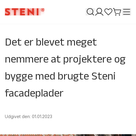
Søge
T
Mine sider
Favoritter
Gå til k
Det er blevet meget
nemmere at projektere og
bygge med brugte Steni
facadeplader
Udgivet den
:
01.01.2023