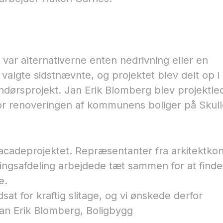
 var alternativerne enten nedrivning eller en
lgte sidstnævnte, og projektet blev delt op i
dørsprojekt. Jan Erik Blomberg blev projektle
for renoveringen af kommunens boliger på Skul
 i facadeprojektet. Repræsentanter fra arkitektko
lingsafdeling arbejdede tæt sammen for at finde
e.
sat for kraftig slitage, og vi ønskede derfor
an Erik Blomberg, Boligbygg​