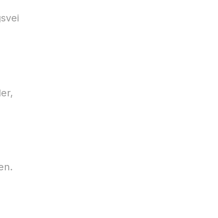
gsvei
er,
en.