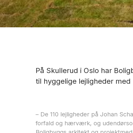
På Skullerud i Oslo har Boli
til hyggelige lejligheder me
– De 110 lejligheder på Johan Scha
forfald og hærværk, og udendørsom
Boligbyggs arkitekt og projektme