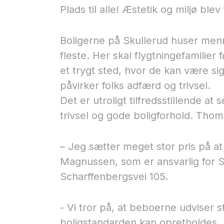
Plads til alle! Æstetik og miljø ble
Boligerne på Skullerud huser menne
fleste. Her skal flygtningefamilier
et trygt sted, hvor de kan være si
påvirker folks adfærd og trivsel.
Det er utroligt tilfredsstillende a
trivsel og gode boligforhold.​ Th
– Jeg sætter meget stor pris på a
Magnussen, som er ansvarlig for St
Scharffenbergsvei 105.
- Vi tror på, at beboerne udviser 
boligstandarden kan opretholdes.