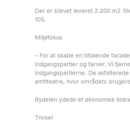
Der er blevet leveret 2.200 m2 Ste
105.
Miljøfokus
– For at skabe en tiltalende facad
indgangspartier og farver. Vi fjer
indgangspartierne. De asfaltered
amfiteatre, hvor områdets bruger
Bydelen ydede et økonomisk bidrag 
Trivsel