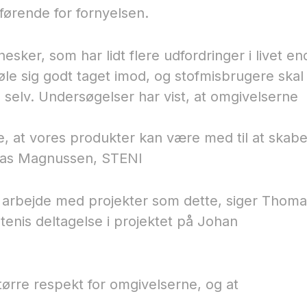
v førende for fornyelsen.
sker, som har lidt flere udfordringer i livet en
 føle sig godt taget imod, og stofmisbrugere ska
g selv. Undersøgelser har vist, at omgivelserne
t se, at vores produkter kan være med til at skab
omas Magnussen, STENI​
t arbejde med projekter som dette, siger Thom
enis deltagelse i projektet på Johan
større respekt for omgivelserne, og at