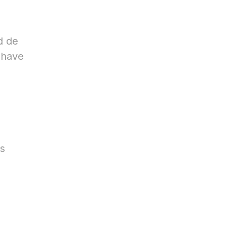
d de
l have
e
as