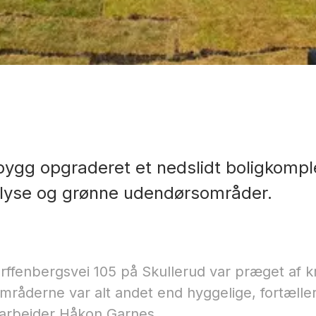
gbygg opgraderet et nedslidt boligkomp
d lyse og grønne udendørsområder.
rffenbergsvei 105 på Skullerud var præget af kr
råderne var alt andet end hyggelige, fortælle
darbejder Håkon Garnes.