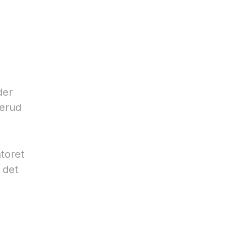
der
lerud
ntoret
 det