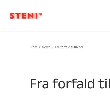
Hjem
/
News
/
Fra forfald til trivsel
Fra forfald ti