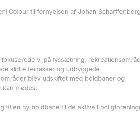
ni Colour til fornyelsen af Johan Scharffenber
e fokuserede vi på lyssætning, rekreationsområd
nede slidte terrasser og udbyggede
e områder blev udskiftet med boldbaner og
e kan mødes.
til en ny boldbane til de aktive i boligforening