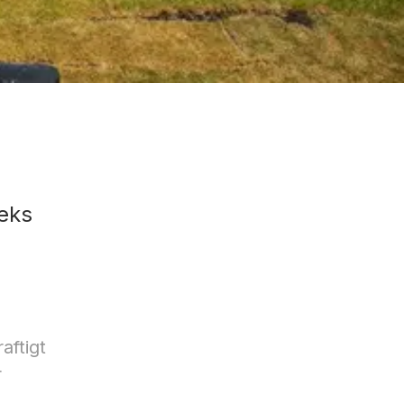
leks
aftigt
r