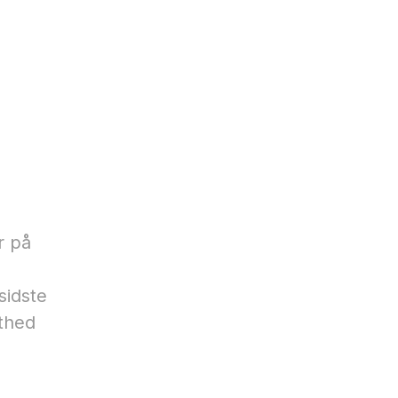
r på
sidste
thed