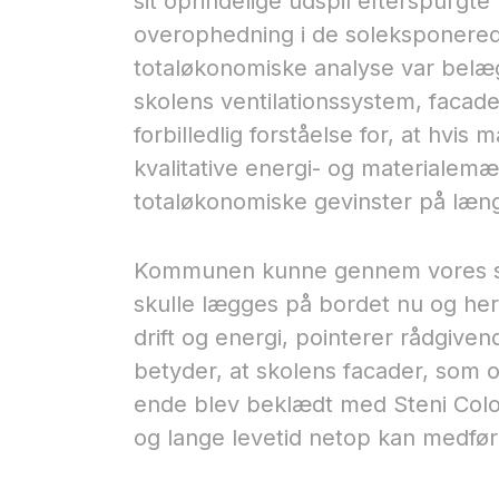
sit oprindelige udspil efterspurg
overophedning i de soleksponered
totaløkonomiske analyse var belæg
skolens ventilationssystem, facad
forbilledlig forståelse for, at hvi
kvalitative energi- og materialem
totaløkonomiske gevinster på læng
Kommunen kunne gennem vores scr
skulle lægges på bordet nu og her,
drift og energi, pointerer rådgiven
betyder, at skolens facader, som o
ende blev beklædt med Steni Colo
og lange levetid netop kan medfør