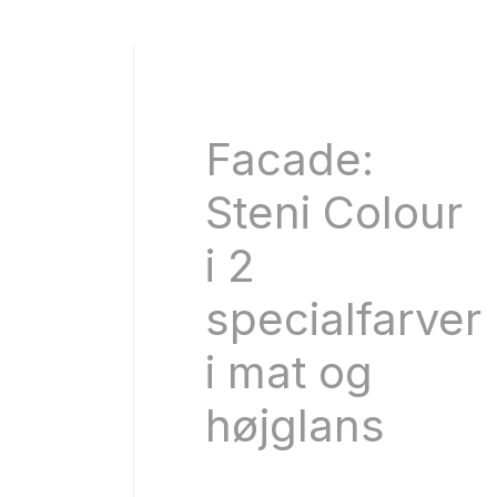
Facade:
Steni Colour
i 2
specialfarver
i mat og
højglans