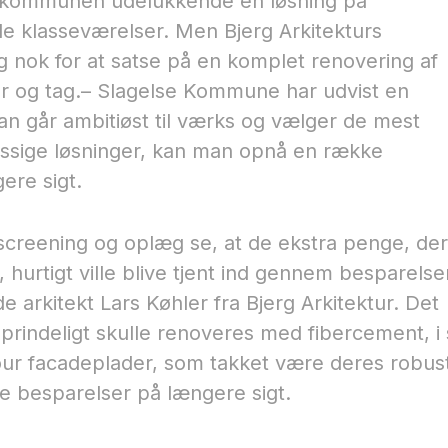
te kommunen udelukkende en løsning på
e klasseværelser. Men Bjerg Arkitekturs
 nok for at satse på en komplet renovering af
er og tag.– Slagelse Kommune har udvist en
s man går ambitiøst til værks og vælger de mest
æssige løsninger, kan man opnå en række
ere sigt.
eening og oplæg se, at de ekstra penge, der
 hurtigt ville blive tjent ind gennem besparelse
de arkitekt Lars Køhler fra Bjerg Arkitektur. Det
prindeligt skulle renoveres med fibercement, i 
ur facadeplader, som takket være deres robus
e besparelser på længere sigt.