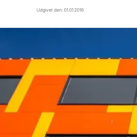
Udgivet den
:
01.01.2016