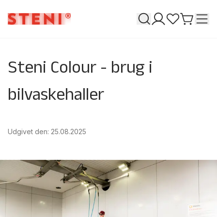
Søge
T
Mine sider
Favoritter
Gå til k
Steni Colour - brug i
bilvaskehaller
Udgivet den
:
25.08.2025