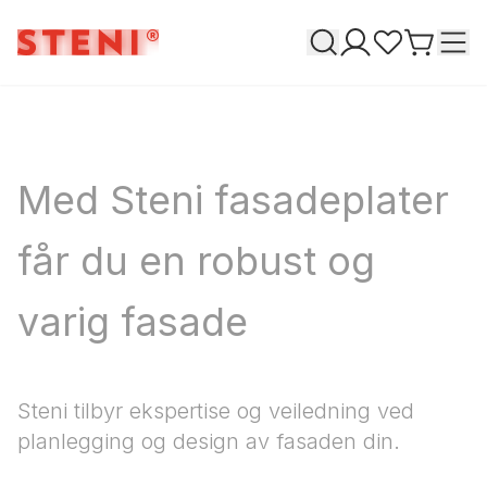
Søk
T
Mine sider
Favoritter
Gå til h
Med Steni fasadeplater
får du en robust og
varig fasade
Steni tilbyr ekspertise og veiledning ved
planlegging og design av fasaden din.