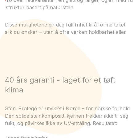
To overflatevarianter: én glatt og farget, og én med ru
struktur basert på naturstein
Disse mulighetene gir deg full frihet til å forme taket
slik du ønsker – uten å ofre verken holdbarhet eller
funksjon.
40 års garanti - laget for et tøft
klima
Steni Protego er utviklet i Norge – for norske forhold.
Den solide steinkompositt-kjernen trekker ikke til seg
fukt, og påvirkes ikke av UV-stråling. Resultatet: