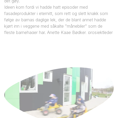
det gøy.
Ideen kom fordi vi hadde hatt episoder med
fasadeprodukter i eternitt, som rett og slett knakk som
følge av barnas daglige lek, der de blant annet hadde
kjørt inn i veggene med såkalte "månebiler" som de
fleste barnehager har.​ Anette Kaae Bødker, prosjektleder
i Køge Kommunes byggeavdeling