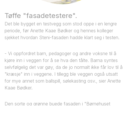
Tøffe "fasadetestere".
Det ble bygget en testvegg som stod oppe i en lengre
periode, før Anette Kaae Bødker og hennes kolleger
sjekket hvordan Steni-fasaden hadde klart seg i testen.
- Vi oppfordret barn, pedagoger og andre voksne til å
kjøre inn i veggen for å se hva den tålte. Barna syntes
selvfølgelig det var gøy, da de jo normalt ikke får lov til å
"kræsje" inn i veggene. I tillegg ble veggen også utsatt
for mye annet som ballspill, sølekasting osv., sier Anette
Kaae Bødker.
Den sorte og grønne buede fasaden i "Børnehuset
Valhalla" holder seg godt.