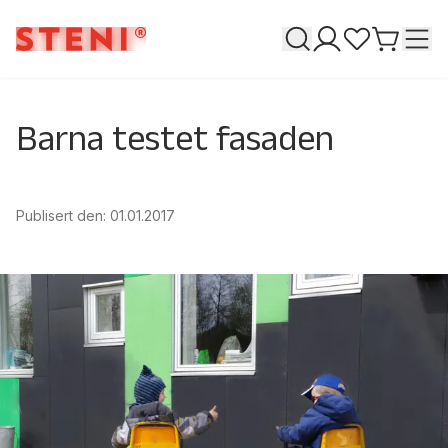
Søk
T
Mine sider
Favoritter
Gå til h
Barna testet fasaden
Publisert den
:
01.01.2017