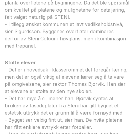
planla overflatene på bygningene. Da det ble spørsmål
om kvalitet på platene og mulighetene for detaljering,
falt valget naturlig på STENI.
- I tillegg ønsket kommunen et lavt vedlikeholdsnivå,
sier Sigurdsson. Byggenes overflater domineres
derfor av Steni Colour i høyglans, men i kombinasjon
med trepanel.
Stolte elever
- Det er i hovedsak i klasserommet det foregår læring,
men det er også viktig at elevene lærer seg å ta vare
på omgivelsene, sier rektor Thomas Bjørvik. Han sier
at elevene er stolte av den nye skolen.
- Det har mye å si, mener han. Bjørvik syntes at
bruken av fasadeplater fra Steni har gitt bygget et
estetisk uttrykk det er grunn til å være fornøyd med.
- Bygget ser veldig fint ut, sier han. De hvite platene
har fått enklere avtrykk etter fotballer.