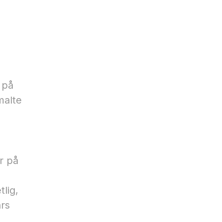
 på
malte
er på
lig,
rs​