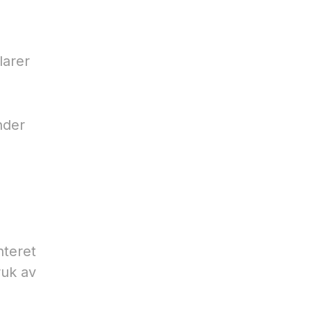
larer
nder
nteret
ruk av