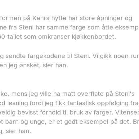
formen på Kahrs hytte har store åpninger og
tene fra Steni har samme farge som åtte eksemp
960-tallet som omkranser kjøkkenbordet.
g sendte fargekodene til Steni. Vi gikk noen ru
gen jeg ønsket, sier han.
ke, mens jeg ville ha matt overflate på Steni's
løsning fordi jeg fikk fantastisk oppfølging fra
eldig bevisst forhold til bruk av farger. Vitense
ot barn og unge, er et godt eksempel på det. B
, sier han.