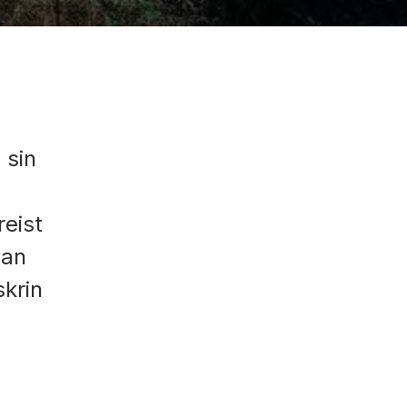
 sin
reist
han
skrin