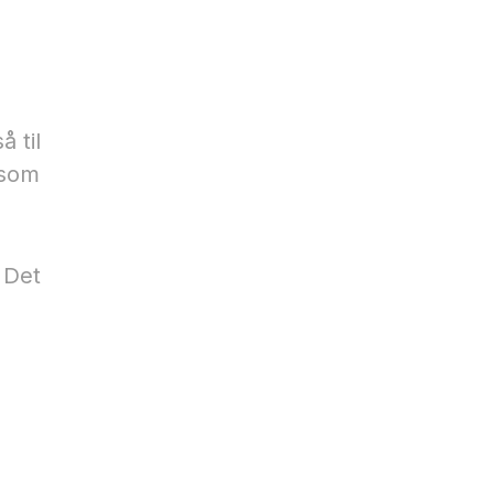
å til
 som
. Det