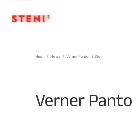
Hjem
/
News
/
Verner Panton & Steni
Verner Panto