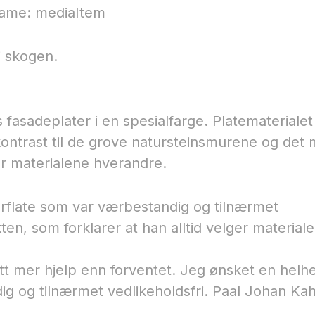
name: mediaItem
i skogen.
fasadeplater i en spesialfarge. Platematerialet
kontrast til de grove natursteinsmurene og det 
r materialene hverandre.
verflate som var værbestandig og tilnærmet
kten, som forklarer at han alltid velger material
tt mer hjelp enn forventet. Jeg ønsket en helhet
g og tilnærmet vedlikeholdsfri.​ Paal Johan Kah