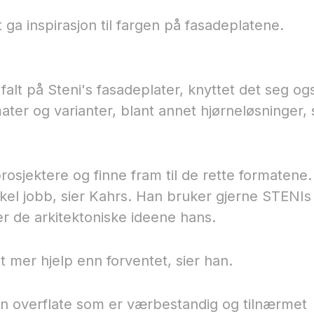
 ga inspirasjon til fargen på fasadeplatene.
falt på Steni's fasadeplater, knyttet det seg ogs
ater og varianter, blant annet hjørneløsninger,
 prosjektere og finne fram til de rette formatene
nkel jobb, sier Kahrs. Han bruker gjerne STENIs
ler de arkitektoniske ideene hans.
t mer hjelp enn forventet, sier han.
vn overflate som er værbestandig og tilnærmet