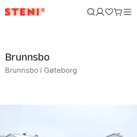
Søk
T
Mine sider
Favoritter
Gå til h
Brunnsbo
Brunnsbo i Gøteborg