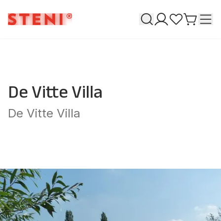
Søk
T
Mine sider
Favoritter
Gå til h
De Vitte Villa
De Vitte Villa