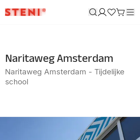
Søk
T
Mine sider
Favoritter
Gå til h
Naritaweg Amsterdam
Naritaweg Amsterdam - Tijdelijke
school