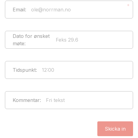
*
Email
:
Dato for ønsket
møte
:
Tidspunkt
:
Kommentar
:
Skicka in