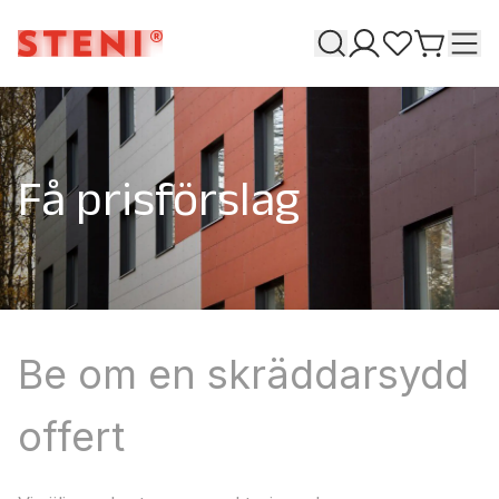
Söka
T
Mina sidor
Favoriter
Gå till 
Få prisförslag
Be om en skräddarsydd
offert