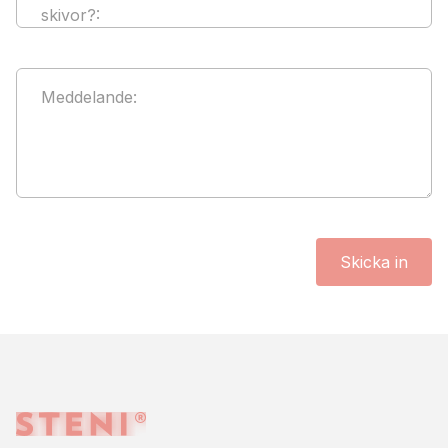
skivor?
:
Meddelande
:
Skicka in