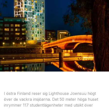
I östra Finland reser sig Lighthouse Joensuu högt
över de vackra insjöarna. Det 50 meter höga huset
inrymmer 117 studentlägenheter med utsikt över