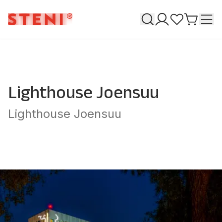
Söka
T
Mina sidor
Favoriter
Gå till 
Lighthouse Joensuu
Lighthouse Joensuu