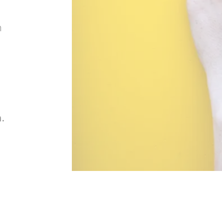
m
n
.