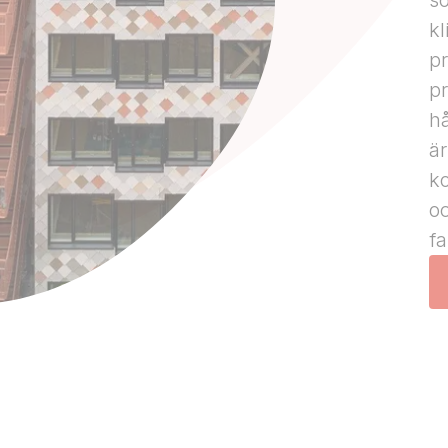
s
k
pr
p
hå
är
ko
oc
fa