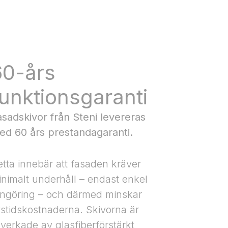
60-års
funktionsgaranti
asadskivor från Steni levereras
ed 60 års prestandagaranti.
tta innebär att fasaden kräver
nimalt underhåll – endast enkel
engöring – och därmed minskar
vstidskostnaderna. Skivorna är
llverkade av glasfiberförstärkt