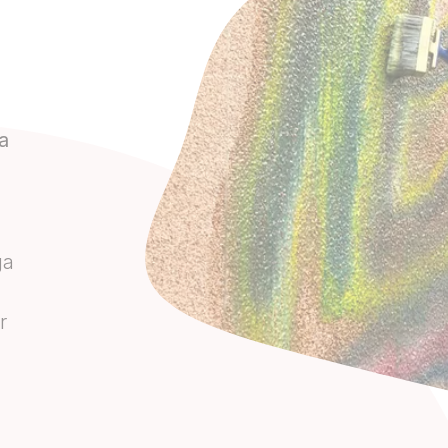
a
ga
r