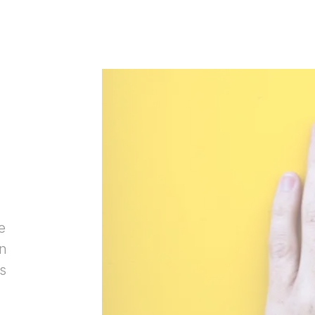
e
yn
as