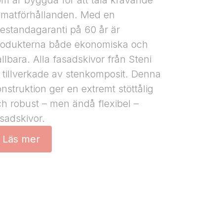
om är byggda för att tåla krävande
limatförhållanden. Med en
estandagaranti på 60 år är
rodukterna både ekonomiska och
llbara. Alla fasadskivor från Steni
 tillverkade av stenkomposit. Denna
nstruktion ger en extremt stöttålig
h robust – men ändå flexibel –
sadskivor.
Läs mer