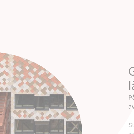
G
P
a
St