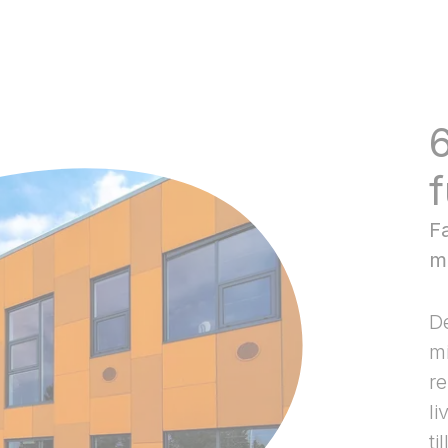
F
m
De
mi
r
li
ti