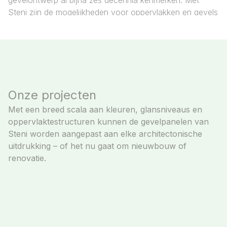
gevelontwerp al bijna zes decennia kenmerken. Met
Steni zijn de mogelijkheden voor oppervlakken en gevels
werkelijk grenzeloos.
Onze projecten
Met een breed scala aan kleuren, glansniveaus en
oppervlaktestructuren kunnen de gevelpanelen van
Steni worden aangepast aan elke architectonische
uitdrukking – of het nu gaat om nieuwbouw of
renovatie.